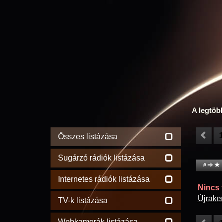
A legtöb
Összes listázása
Sugárzó rádiók listázása
#
Internetes rádiók listázása
Nincs t
Újrake
TV-k listázása
Webkamerák listázása