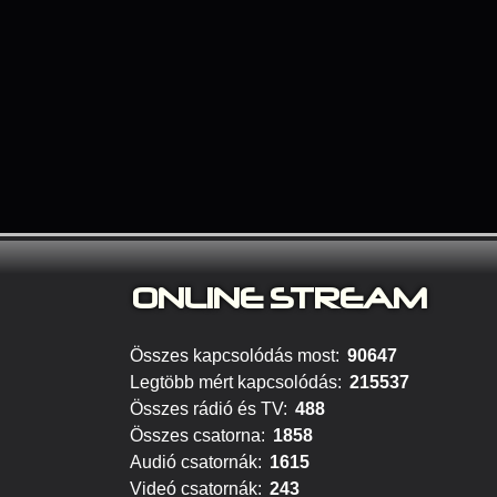
ONLINE S
TREAM
Összes kapcsolódás most:
90647
Legtöbb mért kapcsolódás:
215537
Összes rádió és TV:
488
Összes csatorna:
1858
Audió csatornák:
1615
Videó csatornák:
243