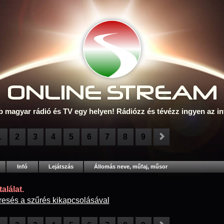
ONLINE S
TREAM
b magyar rádió és TV egy helyen! Rádiózz és tévézz ingyen az in
1
2
3
4
5
6
7
8
9
Infó
Lejátszás
Állomás neve, műfaj, műsor
alálat.
resés a szűrés kikapcsolásával