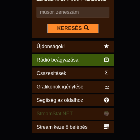
KERESÉS
Újdonságok!
Rádió beágyazása
Σ
Összesítések
Grafikonok igénylése
Segítség az oldalhoz
StreamStat.NET
Stream kezelő belépés