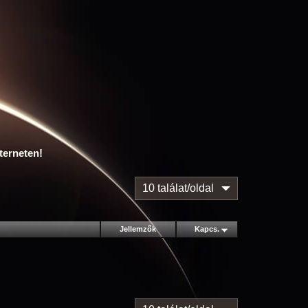
terneten!
10 találat/oldal
Jellemzők
Kapcs.