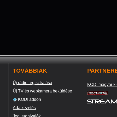
TOVÁBBIAK
PARTNER
Új rádió regisztrálása
KODI magyar ki
Új TV és webkamera beküldése
KODI addon
Adatkezelés
Jogi tudnivalók