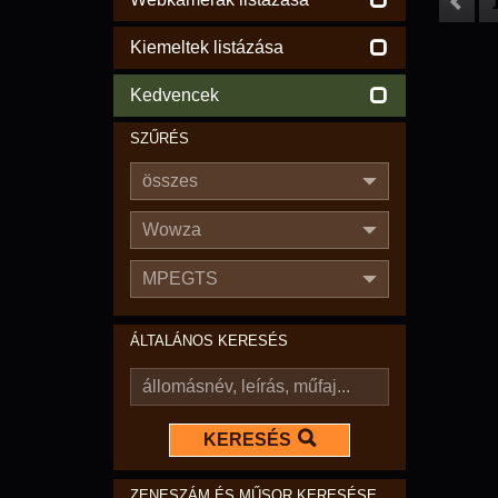
Kiemeltek listázása
Kedvencek
SZŰRÉS
összes
Wowza
MPEGTS
ÁLTALÁNOS KERESÉS
KERESÉS
ZENESZÁM ÉS MŰSOR KERESÉSE