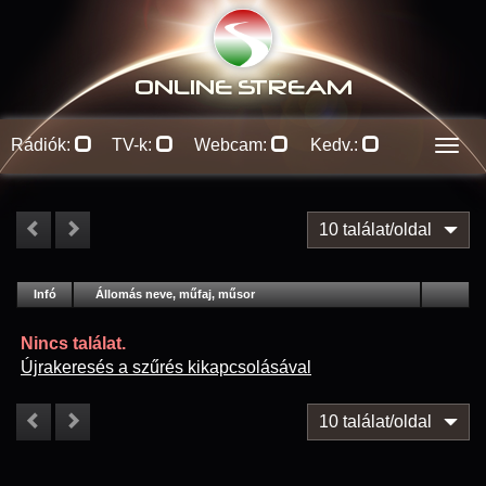
ONLINE S
TREAM
Rádiók:
TV-k:
Webcam:
Kedv.:
Men
10 találat/oldal
#
Infó
Lejátszás
Állomás neve, műfaj, műsor
Jellemzők
Kapcs.
Nincs találat.
Újrakeresés a szűrés kikapcsolásával
10 találat/oldal