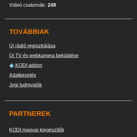
Videó csatornák:
249
TOVÁBBIAK
Új rádió regisztrálása
Új TV és webkamera beküldése
KODI addon
Adatkezelés
Jogi tudnivalók
PARTNEREK
KODI magyar kiegészítők