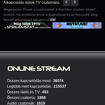
Átkapcsolás másik TV csatornára:
Megjegyzés: Ennek a csatornának a frissítése részben kézzel
történik. Ha probléma lenne a lejátszással és az hosszabb ideig
fennáll akkor kérjük látogass el
IDE
.
ONLINE S
TREAM
Összes kapcsolódás most:
36074
Legtöbb mért kapcsolódás:
215537
Összes rádió és TV:
493
Összes csatorna:
1868
Audió csatornák:
1619