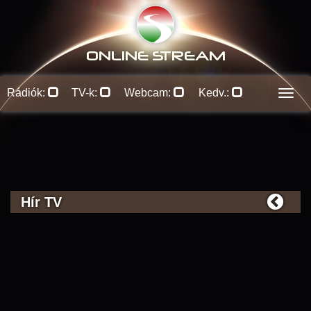
ONLINE S
TREAM
Rádiók:
TV-k:
Webcam:
Kedv.:
Men
Hír TV