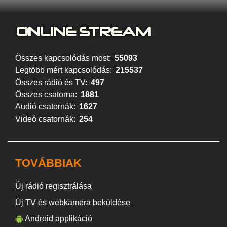
ONLINE S
TREAM
Összes kapcsolódás most:
55093
Legtöbb mért kapcsolódás:
215537
Összes rádió és TV:
497
Összes csatorna:
1881
Audió csatornák:
1627
Videó csatornák:
254
TOVÁBBIAK
Új rádió regisztrálása
Új TV és webkamera beküldése
Android applikáció