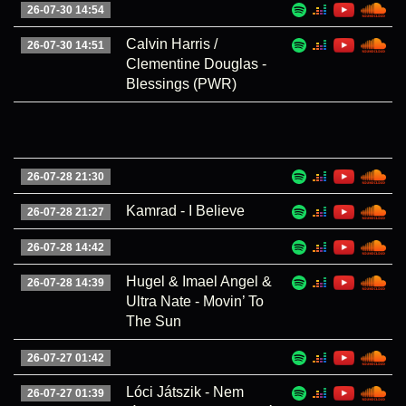
26-07-30 14:54
Calvin Harris /
26-07-30 14:51
Clementine Douglas -
Blessings (PWR)
26-07-28 21:30
Kamrad - I Believe
26-07-28 21:27
26-07-28 14:42
Hugel & Imael Angel &
26-07-28 14:39
Ultra Nate - Movin’ To
The Sun
26-07-27 01:42
Lóci Játszik - Nem
26-07-27 01:39