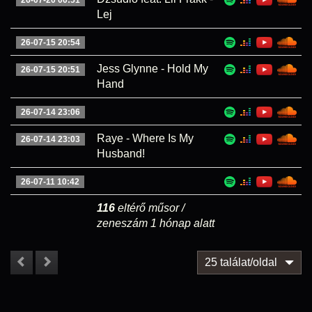
Lej
26-07-15 20:54
Jess Glynne - Hold My
26-07-15 20:51
Hand
26-07-14 23:06
Raye - Where Is My
26-07-14 23:03
Husband!
26-07-11 10:42
116
eltérő műsor /
zeneszám 1 hónap alatt
25 találat/oldal