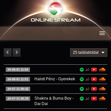
ONLINE S
TREAM
Men
25 találat/oldal
26-08-01 11:54
Halott Pénz - Gyerekek
26-08-01 11:51
26-07-31 06:42
Shakira & Burna Boy -
26-07-31 06:39
Dai Dai