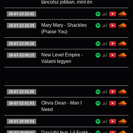
táncolsz jobban, mint én
26-07-23 22:42
Mary Mary - Shackles
26-07-23 22:39
(Praise You)
26-07-23 00:18
New Level Empire -
26-07-23 00:15
Valami legyen
26-07-22 01:06
Olivia Dean - Man I
26-07-22 01:03
Need
26-07-20 00:54
Dzsúdló feat. Lil Frakk -
26-07-20 00:51