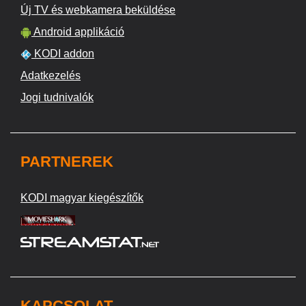
Új TV és webkamera beküldése
Android applikáció
KODI addon
Adatkezelés
Jogi tudnivalók
PARTNEREK
KODI magyar kiegészítők
KAPCSOLAT