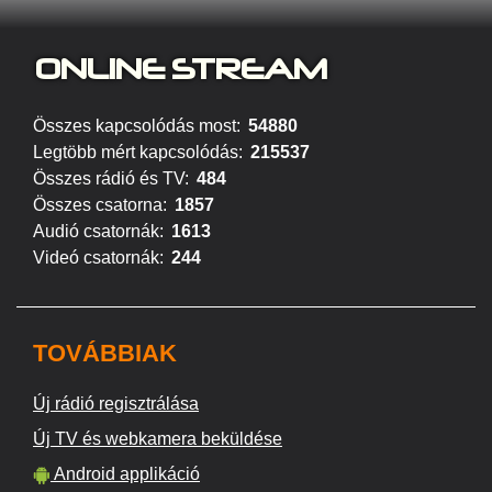
ONLINE S
TREAM
Összes kapcsolódás most:
54880
Legtöbb mért kapcsolódás:
215537
Összes rádió és TV:
484
Összes csatorna:
1857
Audió csatornák:
1613
Videó csatornák:
244
TOVÁBBIAK
Új rádió regisztrálása
Új TV és webkamera beküldése
Android applikáció