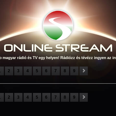
ONLINE S
TREAM
b magyar rádió és TV egy helyen! Rádiózz és tévézz ingyen az in
1
2
3
4
5
6
7
8
9
1
2
3
4
5
6
7
8
9