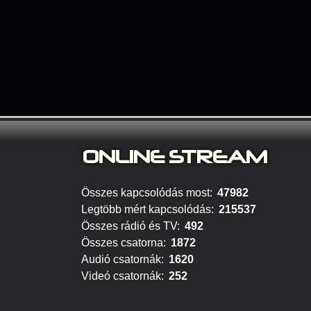
ONLINE S
TREAM
Összes kapcsolódás most:
47982
Legtöbb mért kapcsolódás:
215537
Összes rádió és TV:
492
Összes csatorna:
1872
Audió csatornák:
1620
Videó csatornák:
252