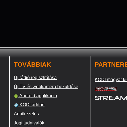
TOVÁBBIAK
PARTNER
Új rádió regisztrálása
KODI magyar ki
Új TV és webkamera beküldése
Android applikáció
KODI addon
Adatkezelés
Jogi tudnivalók