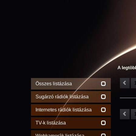
A legtöb
Összes listázása
Sugárzó rádiók listázása
Internetes rádiók listázása
TV-k listázása
Webkamerák listázása