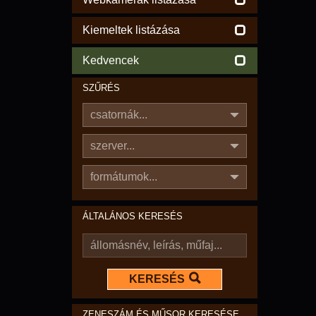
Kiemeltek listázása
Kedvencek
SZŰRÉS
csatornák...
szerver...
formátumok...
ÁLTALÁNOS KERESÉS
KERESÉS
ZENESZÁM ÉS MŰSOR KERESÉSE