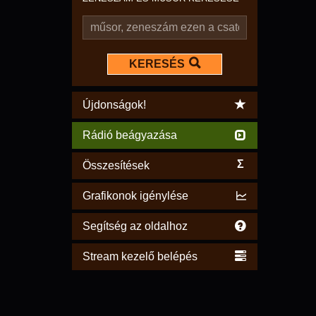
KERESÉS
Újdonságok!
Rádió beágyazása
Σ
Összesítések
Grafikonok igénylése
Segítség az oldalhoz
Stream kezelő belépés