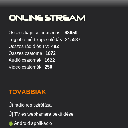
ONLINE S
TREAM
Összes kapcsolódás most:
68659
Legtöbb mért kapcsolódás:
215537
Összes rádió és TV:
492
Összes csatorna:
1872
Audió csatornák:
1622
Videó csatornák:
250
TOVÁBBIAK
Új rádió regisztrálása
Új TV és webkamera beküldése
Android applikáció