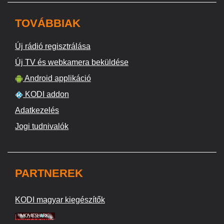
TOVÁBBIAK
Új rádió regisztrálása
Új TV és webkamera beküldése
Android applikáció
KODI addon
Adatkezelés
Jogi tudnivalók
PARTNEREK
KODI magyar kiegészítők