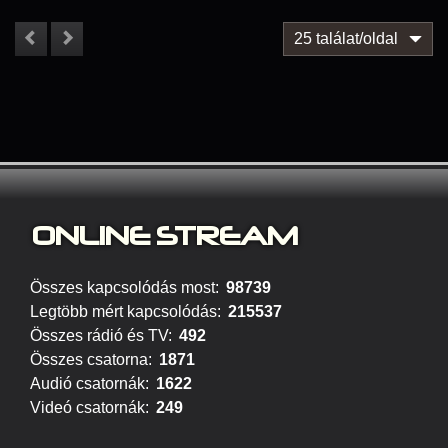
25 találat/oldal
ONLINE S
TREAM
Összes kapcsolódás most:
98739
Legtöbb mért kapcsolódás:
215537
Összes rádió és TV:
492
Összes csatorna:
1871
Audió csatornák:
1622
Videó csatornák:
249