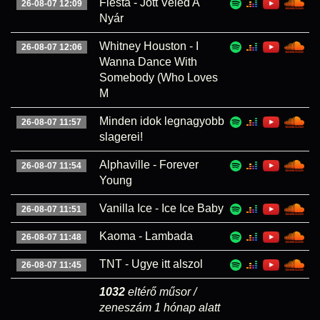
Fiesta - Jött Veled A
26-08-07 12:09
Nyár
Whitney Houston - I
26-08-07 12:06
Wanna Dance With
Somebody (Who Loves
M
Minden idok legnagyobb
26-08-07 11:57
slagerei!
Alphaville - Forever
26-08-07 11:54
Young
Vanilla Ice - Ice Ice Baby
26-08-07 11:51
Kaoma - Lambada
26-08-07 11:48
TNT - Ugye itt alszol
26-08-07 11:45
1032
eltérő műsor /
zeneszám 1 hónap alatt