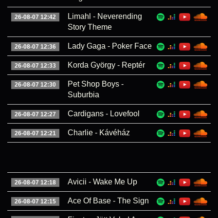
Limahl - Neverending
26-08-07 12:42
Story Theme
Lady Gaga - Poker Face
26-08-07 12:36
Korda György - Reptér
26-08-07 12:33
Pet Shop Boys -
26-08-07 12:30
Suburbia
Cardigans - Lovefool
26-08-07 12:27
Charlie - Kávéház
26-08-07 12:21
Avicii - Wake Me Up
26-08-07 12:18
Ace Of Base - The Sign
26-08-07 12:15