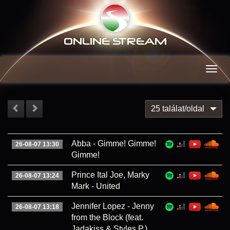
ONLINE S
TREAM
Men
25 találat/oldal
Abba - Gimme! Gimme!
26-08-07 13:30
Gimme!
Prince Ital Joe, Marky
26-08-07 13:24
Mark - United
Jennifer Lopez - Jenny
26-08-07 13:18
from the Block (feat.
Jadakiss & Styles P.)