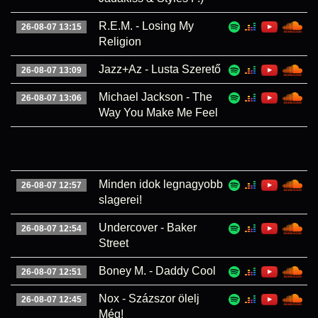
R.E.M. - Losing My
26-08-07 13:15
Religion
Jazz+Az - Lusta Szerető
26-08-07 13:09
Michael Jackson - The
26-08-07 13:06
Way You Make Me Feel
Minden idok legnagyobb
26-08-07 12:57
slagerei!
Undercover - Baker
26-08-07 12:54
Street
Boney M. - Daddy Cool
26-08-07 12:51
Nox - Százszor ölelj
26-08-07 12:45
Még!