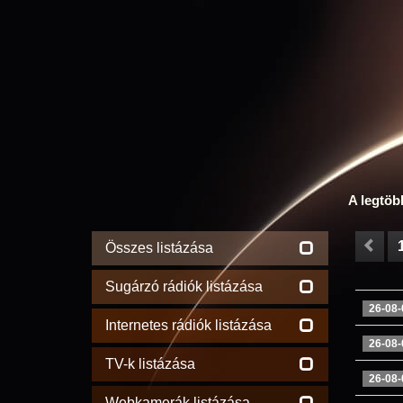
A legtöb
Összes listázása
Sugárzó rádiók listázása
26-08-
Internetes rádiók listázása
26-08-
TV-k listázása
26-08-
Webkamerák listázása