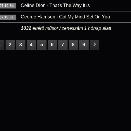
Celine Dion - That's The Way It Is
07 10:54
George Harrison - Got My Mind Set On You
07 10:51
1032
eltérő műsor / zeneszám 1 hónap alatt
1
2
3
4
5
6
7
8
9