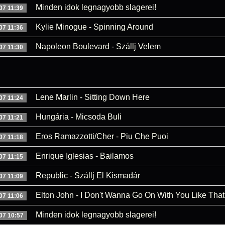
Minden idok legnagyobb slagerei!
07 11:39
Kylie Minogue - Spinning Around
07 11:36
Napoleon Boulevard - Szállj Velem
07 11:30
Lene Marlin - Sitting Down Here
07 11:24
Hungária - Micsoda Buli
07 11:21
Eros Ramazzotti/Cher - Piu Che Puoi
07 11:18
Enrique Iglesias - Bailamos
07 11:15
Republic - Szállj El Kismadár
07 11:09
Elton John - I Don't Wanna Go On With You Like That
07 11:06
Minden idok legnagyobb slagerei!
07 10:57