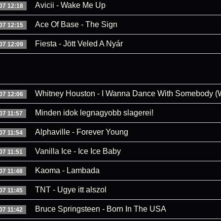
Avicii - Wake Me Up
07 12:18
Ace Of Base - The Sign
07 12:15
Fiesta - Jött Veled A Nyár
07 12:09
Whitney Houston - I Wanna Dance With Somebody 
07 12:06
Minden idok legnagyobb slagerei!
07 11:57
Alphaville - Forever Young
07 11:54
Vanilla Ice - Ice Ice Baby
07 11:51
Kaoma - Lambada
07 11:48
TNT - Ugye itt alszol
07 11:45
Bruce Springsteen - Born In The USA
07 11:42