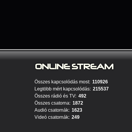
ONLINE S
TREAM
Összes kapcsolódás most:
110926
Legtöbb mért kapcsolódás:
215537
Összes rádió és TV:
492
Összes csatorna:
1872
Audió csatornák:
1623
Videó csatornák:
249