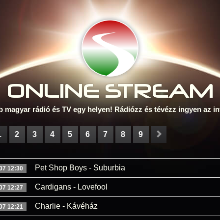
ONLINE S
TREAM
b magyar rádió és TV egy helyen! Rádiózz és tévézz ingyen az in
1
2
3
4
5
6
7
8
9
Pet Shop Boys - Suburbia
07 12:30
Cardigans - Lovefool
07 12:27
Charlie - Kávéház
07 12:21