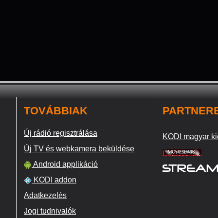
TOVÁBBIAK
PARTNER
Új rádió regisztrálása
KODI magyar ki
Új TV és webkamera beküldése
Android applikáció
KODI addon
Adatkezelés
Jogi tudnivalók