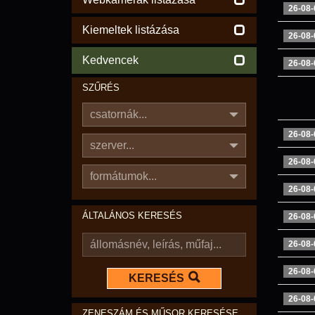
26-08-
Kiemeltek listázása
26-08-
Kedvencek
26-08-
SZŰRÉS
csatornák...
26-08-
szerver...
26-08-
formátumok...
26-08-
ÁLTALÁNOS KERESÉS
26-08-
26-08-
26-08-
KERESÉS
26-08-
ZENESZÁM ÉS MŰSOR KERESÉSE