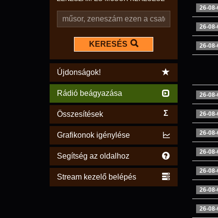
26-08-
26-08-
KERESÉS
26-08-
Újdonságok!
Rádió beágyazása
26-08-
Σ
Összesítések
26-08-
26-08-
Grafikonok igénylése
26-08-
Segítség az oldalhoz
26-08-
Stream kezelő belépés
26-08-
26-08-