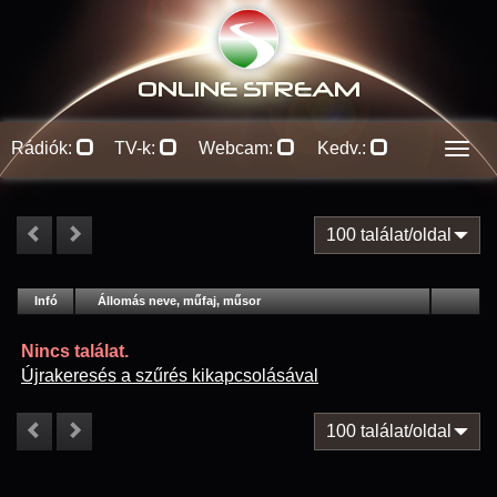
ONLINE S
TREAM
Rádiók:
TV-k:
Webcam:
Kedv.:
Men
100 találat/oldal
#
Infó
Lejátszás
Állomás neve, műfaj, műsor
Jellemzők
Kapcs.
Nincs találat.
Újrakeresés a szűrés kikapcsolásával
100 találat/oldal