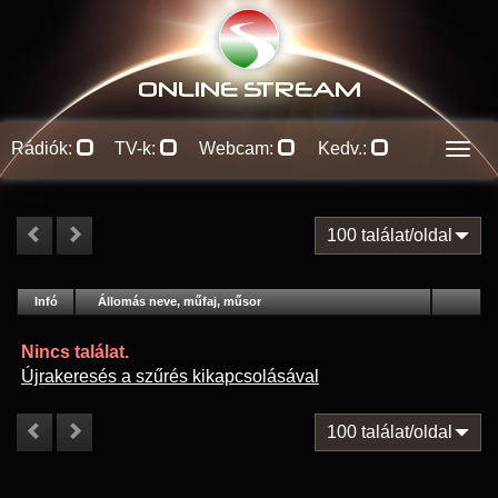
ONLINE S
TREAM
Rádiók:
TV-k:
Webcam:
Kedv.:
Men
100 találat/oldal
#
Infó
Lejátszás
Állomás neve, műfaj, műsor
Jellemzők
Kapcs.
Nincs találat.
Újrakeresés a szűrés kikapcsolásával
100 találat/oldal