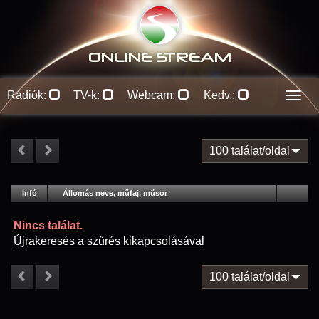
ONLINE S
TREAM
Rádiók:
TV-k:
Webcam:
Kedv.:
Men
100 találat/oldal
#
Infó
Lejátszás
Állomás neve, műfaj, műsor
Jellemzők
Kapcs.
Nincs találat.
Újrakeresés a szűrés kikapcsolásával
100 találat/oldal