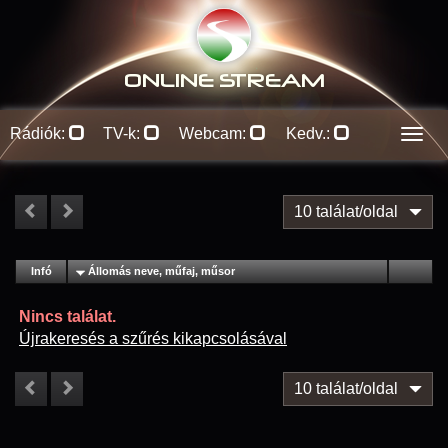
ONLINE S
TREAM
Rádiók:
TV-k:
Webcam:
Kedv.:
Men
10 találat/oldal
#
Infó
Lejátszás
Állomás neve, műfaj, műsor
Jellemzők
Kapcs.
Nincs találat.
Újrakeresés a szűrés kikapcsolásával
10 találat/oldal