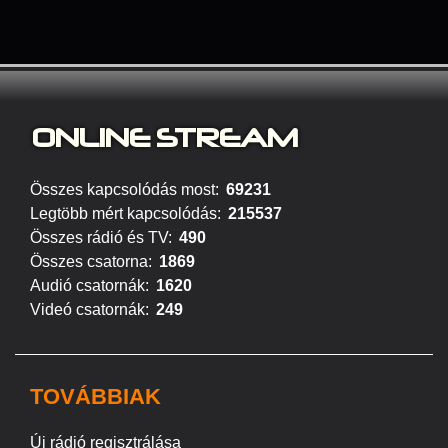
ONLINE S
TREAM
Összes kapcsolódás most:
69231
Legtöbb mért kapcsolódás:
215537
Összes rádió és TV:
490
Összes csatorna:
1869
Audió csatornák:
1620
Videó csatornák:
249
TOVÁBBIAK
Új rádió regisztrálása