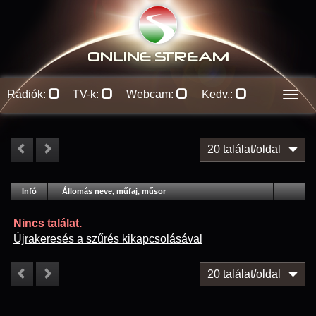
ONLINE S
TREAM
Rádiók:
TV-k:
Webcam:
Kedv.:
Men
20 találat/oldal
#
Infó
Lejátszás
Állomás neve, műfaj, műsor
Jellemzők
Kapcs.
Nincs találat.
Újrakeresés a szűrés kikapcsolásával
20 találat/oldal