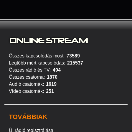
ONLINE S
TREAM
Összes kapcsolódás most:
73589
Legtöbb mért kapcsolódás:
215537
Összes rádió és TV:
494
Összes csatorna:
1870
Audió csatornák:
1619
Videó csatornák:
251
TOVÁBBIAK
Új rádió regisztrálása