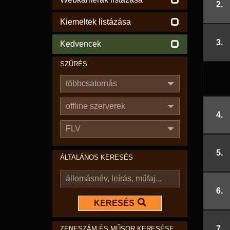
2.
Kiemeltek listázása
3.
Kedvencek
SZŰRÉS
többcsatornás
offline szerverek
4.
FLV
5.
ÁLTALÁNOS KERESÉS
6.
KERESÉS
7.
ZENESZÁM ÉS MŰSOR KERESÉSE