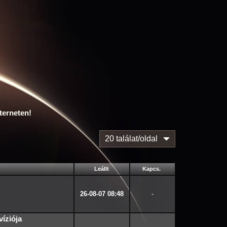
terneten!
20 találat/oldal
Leállt
Kapcs.
26-08-07 08:48
-
íziója