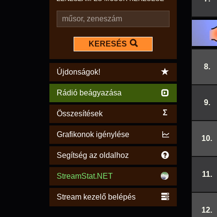
KERESÉS
8.
Újdonságok!
Rádió beágyazása
9.
Σ
Összesítések
Grafikonok igénylése
10.
Segítség az oldalhoz
11.
StreamStat.NET
Stream kezelő belépés
12.