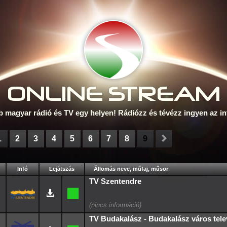
ONLINE S
TREAM
b magyar rádió és TV egy helyen! Rádiózz és tévézz ingyen az in
1
2
3
4
5
6
7
8
9
Infó
Lejátszás
Állomás neve, műfaj, műsor
TV Szentendre
TV Budakalász - Budakalász város telev