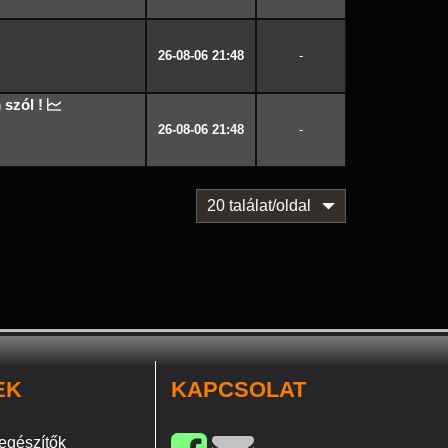
26-08-06 21:48
-
szól !
26-08-06 21:48
-
20 találat/oldal
EK
KAPCSOLAT
egészítők