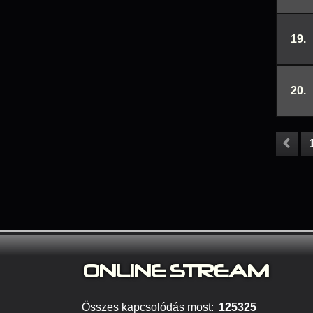
19.
20.
ONLINE S
TREAM
Összes kapcsolódás most:
125325