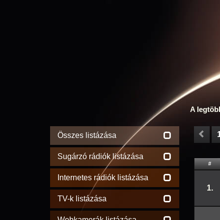
A legtöb
Összes listázása
Sugárzó rádiók listázása
#
Internetes rádiók listázása
1.
TV-k listázása
Webkamerák listázása