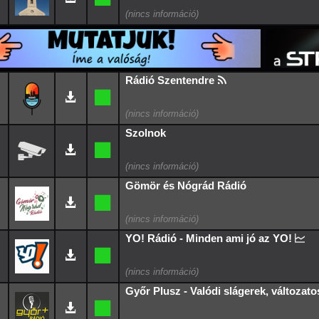
Rádió Szentendre
Szolnok
Gömör és Nógrád Rádió
YO! Rádió - Minden ami jó az YO!
Győr Plusz - Valódi slágerek, változato