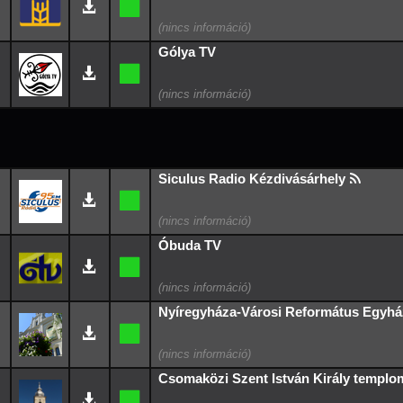
Gólya TV
Siculus Radio Kézdivásárhely
Óbuda TV
Nyíregyháza-Városi Református Egyh
Csomaközi Szent István Király templo