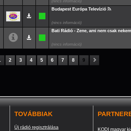
Budapest Európa Televízió
Bati Rádió - Zene, ami nem csak nekem 
1
2
3
4
5
6
7
8
9
TOVÁBBIAK
PARTNER
Új rádió regisztrálása
KODI magyar ki