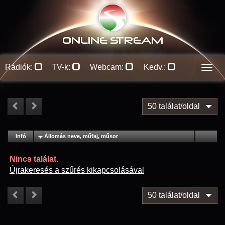
ONLINE S
TREAM
Rádiók:
TV-k:
Webcam:
Kedv.:
Men
50 találat/oldal
#
Infó
Lejátszás
Állomás neve, műfaj, műsor
Jellemzők
Kapcs.
Nincs találat.
Újrakeresés a szűrés kikapcsolásával
50 találat/oldal