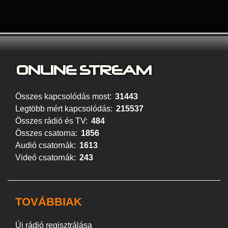
ONLINE S
TREAM
Összes kapcsolódás most:
31443
Legtöbb mért kapcsolódás:
215537
Összes rádió és TV:
484
Összes csatorna:
1856
Audió csatornák:
1613
Videó csatornák:
243
TOVÁBBIAK
Új rádió regisztrálása