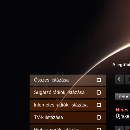
A legtöb
Összes listázása
Sugárzó rádiók listázása
#
Internetes rádiók listázása
Nincs t
Újrake
TV-k listázása
Webkamerák listázása