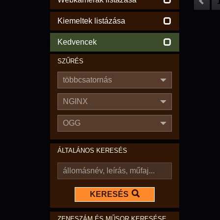
Kiemeltek listázása
Kedvencek
SZŰRÉS
többcsatornás
NGINX
OGG
ÁLTALÁNOS KERESÉS
KERESÉS
ZENESZÁM ÉS MŰSOR KERESÉSE