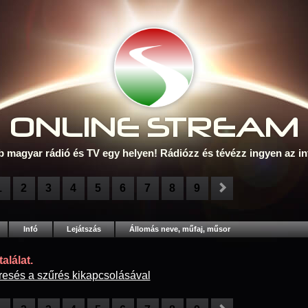
ONLINE S
TREAM
b magyar rádió és TV egy helyen! Rádiózz és tévézz ingyen az in
1
2
3
4
5
6
7
8
9
Infó
Lejátszás
Állomás neve, műfaj, műsor
alálat.
resés a szűrés kikapcsolásával