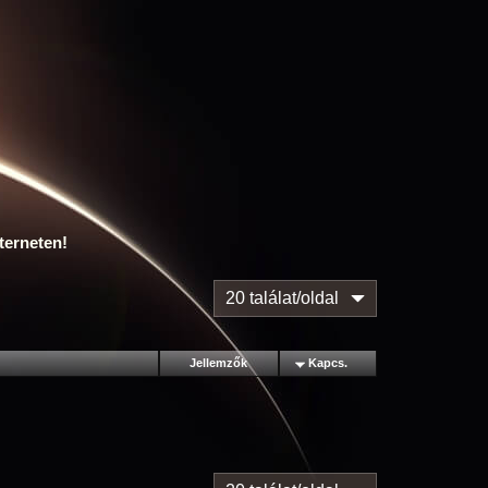
terneten!
20 találat/oldal
Jellemzők
Kapcs.