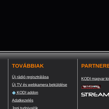
TOVÁBBIAK
PARTNER
Új rádió regisztrálása
KODI magyar ki
Új TV és webkamera beküldése
KODI addon
Adatkezelés
Jogi tudnivalók