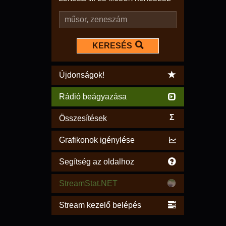
KERESÉS
Újdonságok!
Rádió beágyazása
Σ
Összesítések
Grafikonok igénylése
Segítség az oldalhoz
StreamStat.NET
Stream kezelő belépés