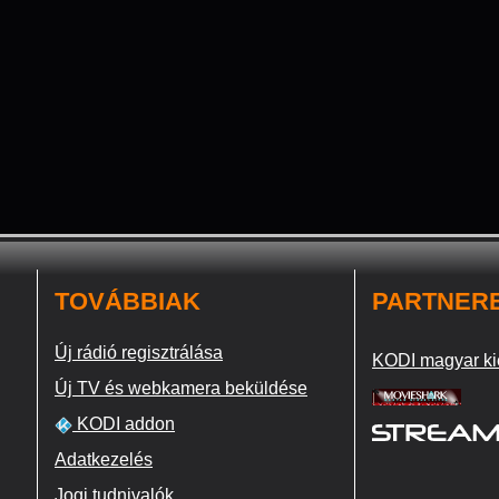
TOVÁBBIAK
PARTNER
Új rádió regisztrálása
KODI magyar ki
Új TV és webkamera beküldése
KODI addon
Adatkezelés
Jogi tudnivalók