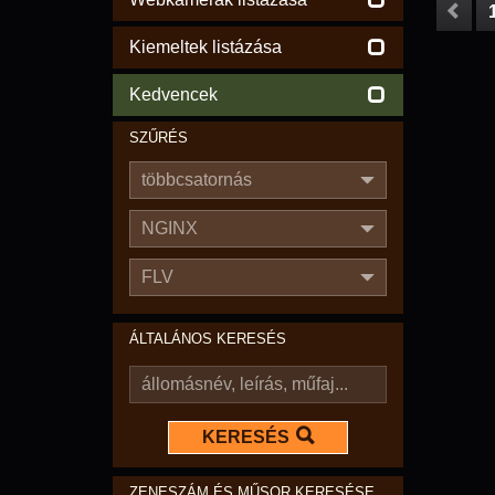
Kiemeltek listázása
Kedvencek
SZŰRÉS
többcsatornás
NGINX
FLV
ÁLTALÁNOS KERESÉS
KERESÉS
ZENESZÁM ÉS MŰSOR KERESÉSE