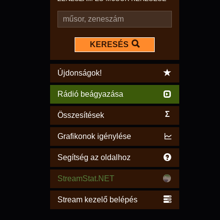
KERESÉS
Újdonságok!
Rádió beágyazása
Σ
Összesítések
Grafikonok igénylése
Segítség az oldalhoz
StreamStat.NET
Stream kezelő belépés