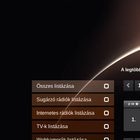
A legtöb
Összes listázása
Sugárzó rádiók listázása
#
Internetes rádiók listázása
1.
TV-k listázása
Webkamerák listázása