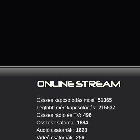
ONLINE S
TREAM
Összes kapcsolódás most:
51365
Legtöbb mért kapcsolódás:
215537
Összes rádió és TV:
496
Összes csatorna:
1884
Audió csatornák:
1628
Videó csatornák:
256