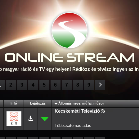
ONLINE S
TREAM
b magyar rádió és TV egy helyen! Rádiózz és tévézz ingyen az in
1
2
3
4
5
6
7
8
9
Infó
Lejátszás
Állomás neve, műfaj, műsor
Kecskeméti Televízió