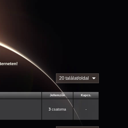
terneten!
20 találat/oldal
Jellemzők
Kapcs.
3
-