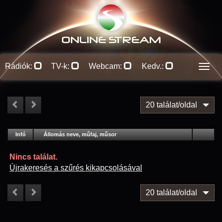
ONLINE S
TREAM
Rádiók:
TV-k:
Webcam:
Kedv.:
Men
20 találat/oldal
#
Infó
Lejátszás
Állomás neve, műfaj, műsor
Jellemzők
Kapcs.
Nincs találat.
Újrakeresés a szűrés kikapcsolásával
20 találat/oldal