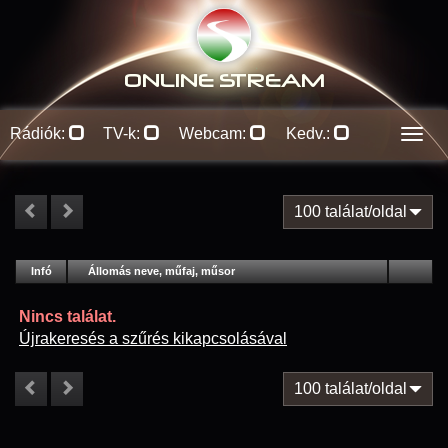
ONLINE S
TREAM
Rádiók:
TV-k:
Webcam:
Kedv.:
Men
100 találat/oldal
#
Infó
Lejátszás
Állomás neve, műfaj, műsor
Jellemzők
Kapcs.
Nincs találat.
Újrakeresés a szűrés kikapcsolásával
100 találat/oldal