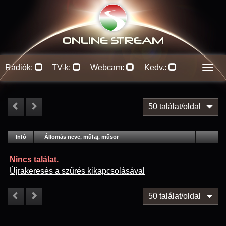
ONLINE S
TREAM
Rádiók:
TV-k:
Webcam:
Kedv.:
Men
50 találat/oldal
#
Infó
Lejátszás
Állomás neve, műfaj, műsor
Jellemzők
Kapcs.
Nincs találat.
Újrakeresés a szűrés kikapcsolásával
50 találat/oldal