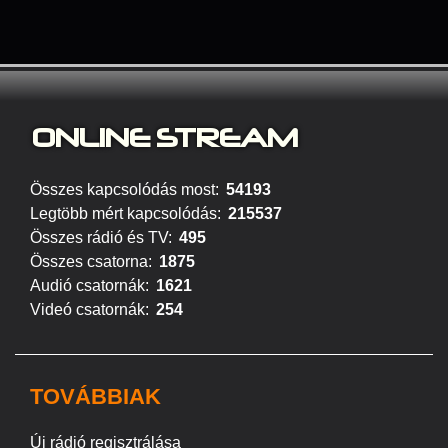
ONLINE S
TREAM
Összes kapcsolódás most:
54193
Legtöbb mért kapcsolódás:
215537
Összes rádió és TV:
495
Összes csatorna:
1875
Audió csatornák:
1621
Videó csatornák:
254
TOVÁBBIAK
Új rádió regisztrálása