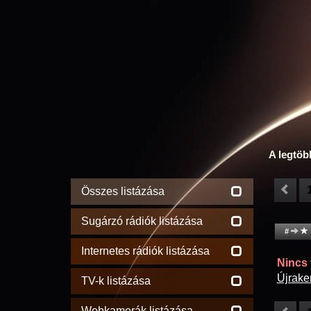
A legtöb
Összes listázása
Sugárzó rádiók listázása
#
Internetes rádiók listázása
Nincs t
Újrake
TV-k listázása
Webkamerák listázása