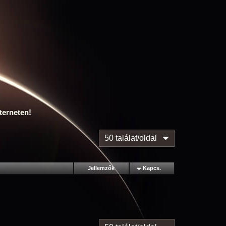
terneten!
50 találat/oldal
Jellemzők
Kapcs.