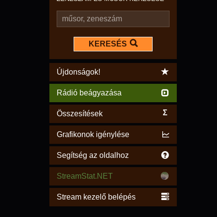
KERESÉS
Újdonságok!
Rádió beágyazása
Σ
Összesítések
Grafikonok igénylése
Segítség az oldalhoz
StreamStat.NET
Stream kezelő belépés