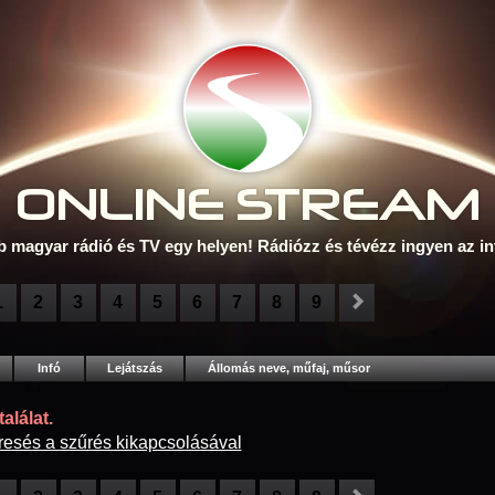
ONLINE S
TREAM
b magyar rádió és TV egy helyen! Rádiózz és tévézz ingyen az in
1
2
3
4
5
6
7
8
9
Infó
Lejátszás
Állomás neve, műfaj, műsor
alálat.
resés a szűrés kikapcsolásával