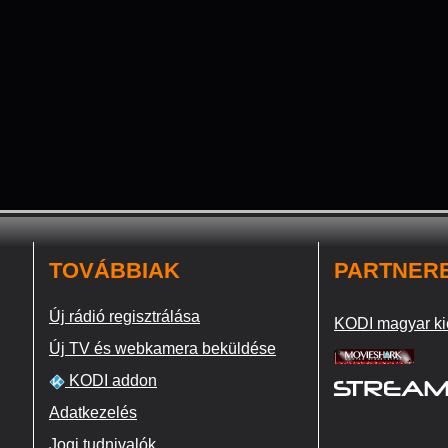
TOVÁBBIAK
PARTNER
Új rádió regisztrálása
KODI magyar ki
Új TV és webkamera beküldése
KODI addon
Adatkezelés
Jogi tudnivalók