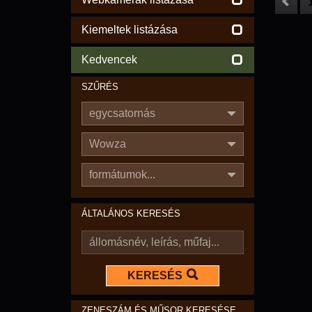
Kiemeltek listázása
Kedvencek
SZŰRÉS
egycsatornás
Wowza
formátumok...
ÁLTALÁNOS KERESÉS
KERESÉS
ZENESZÁM ÉS MŰSOR KERESÉSE