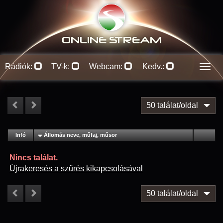
ONLINE S
TREAM
Rádiók:
TV-k:
Webcam:
Kedv.:
Men
50 találat/oldal
#
Infó
Lejátszás
Állomás neve, műfaj, műsor
Jellemzők
Kapcs.
Nincs találat.
Újrakeresés a szűrés kikapcsolásával
50 találat/oldal