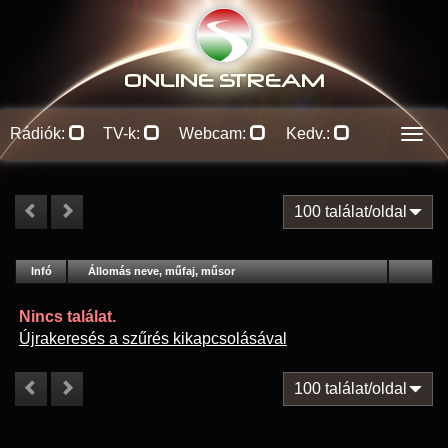
ONLINE S
TREAM
Rádiók:
TV-k:
Webcam:
Kedv.:
Men
100 találat/oldal
#
Infó
Lejátszás
Állomás neve, műfaj, műsor
Jellemzők
Kapcs.
Nincs találat.
Újrakeresés a szűrés kikapcsolásával
100 találat/oldal