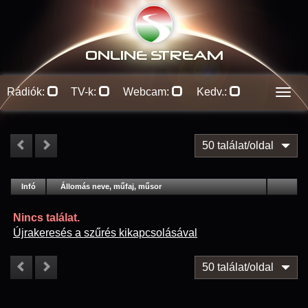
ONLINE S
TREAM
Rádiók:
TV-k:
Webcam:
Kedv.:
Men
50 találat/oldal
#
Infó
Lejátszás
Állomás neve, műfaj, műsor
Jellemzők
Kapcs.
Nincs találat.
Újrakeresés a szűrés kikapcsolásával
50 találat/oldal