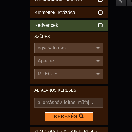
Kiemeltek listázása
Kedvencek
SZŰRÉS
egycsatornás
Apache
MPEGTS
ÁLTALÁNOS KERESÉS
KERESÉS
ZENESZÁM ÉS MŰSOR KERESÉSE