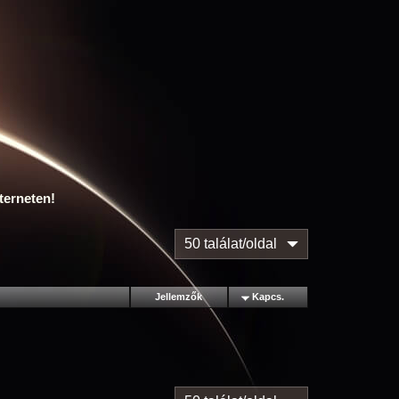
terneten!
50 találat/oldal
Jellemzők
Kapcs.