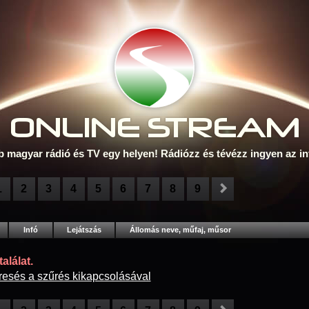
ONLINE S
TREAM
b magyar rádió és TV egy helyen! Rádiózz és tévézz ingyen az in
1
2
3
4
5
6
7
8
9
Infó
Lejátszás
Állomás neve, műfaj, műsor
alálat.
resés a szűrés kikapcsolásával