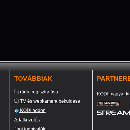
TOVÁBBIAK
PARTNER
Új rádió regisztrálása
KODI magyar ki
Új TV és webkamera beküldése
KODI addon
Adatkezelés
Jogi tudnivalók