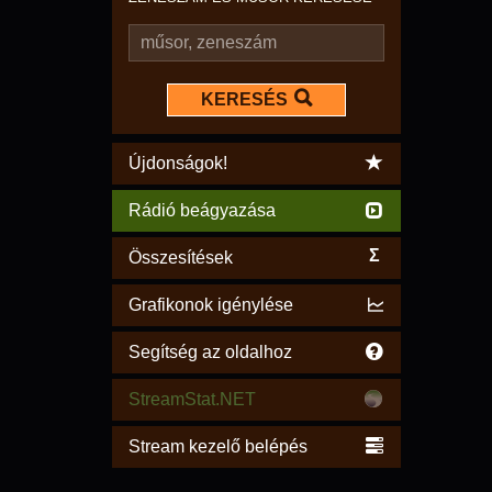
KERESÉS
Újdonságok!
Rádió beágyazása
Σ
Összesítések
Grafikonok igénylése
Segítség az oldalhoz
StreamStat.NET
Stream kezelő belépés