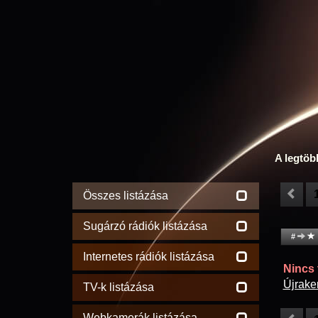
A legtöb
Összes listázása
Sugárzó rádiók listázása
#
Internetes rádiók listázása
Nincs t
Újrake
TV-k listázása
Webkamerák listázása