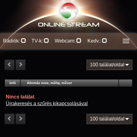
ONLINE S
TREAM
Rádiók:
TV-k:
Webcam:
Kedv.:
Men
100 találat/oldal
#
Infó
Lejátszás
Állomás neve, műfaj, műsor
Jellemzők
Kapcs.
Nincs találat.
Újrakeresés a szűrés kikapcsolásával
100 találat/oldal