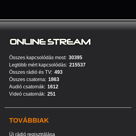
ONLINE S
TREAM
Összes kapcsolódás most:
30395
Legtöbb mért kapcsolódás:
215537
Összes rádió és TV:
493
Összes csatorna:
1863
Audió csatornák:
1612
Videó csatornák:
251
TOVÁBBIAK
Új rádió regisztrálása