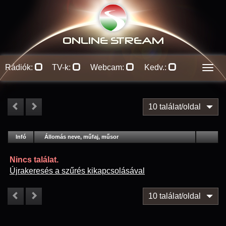
ONLINE S
TREAM
Rádiók:
TV-k:
Webcam:
Kedv.:
Men
10 találat/oldal
#
Infó
Lejátszás
Állomás neve, műfaj, műsor
Jellemzők
Kapcs.
Nincs találat.
Újrakeresés a szűrés kikapcsolásával
10 találat/oldal