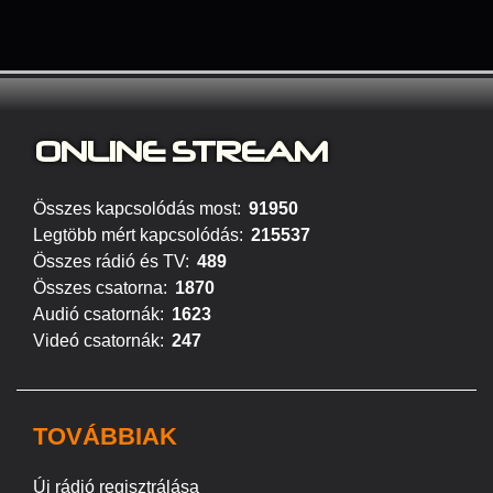
ONLINE S
TREAM
Összes kapcsolódás most:
91950
Legtöbb mért kapcsolódás:
215537
Összes rádió és TV:
489
Összes csatorna:
1870
Audió csatornák:
1623
Videó csatornák:
247
TOVÁBBIAK
Új rádió regisztrálása