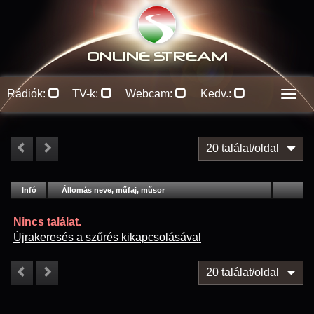
ONLINE S
TREAM
Rádiók:
TV-k:
Webcam:
Kedv.:
Men
20 találat/oldal
#
Infó
Lejátszás
Állomás neve, műfaj, műsor
Jellemzők
Kapcs.
Nincs találat.
Újrakeresés a szűrés kikapcsolásával
20 találat/oldal