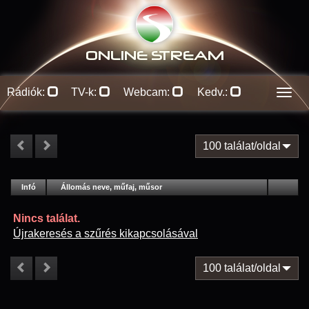
ONLINE S
TREAM
Rádiók:
TV-k:
Webcam:
Kedv.:
Men
100 találat/oldal
#
Infó
Lejátszás
Állomás neve, műfaj, műsor
Jellemzők
Kapcs.
Nincs találat.
Újrakeresés a szűrés kikapcsolásával
100 találat/oldal