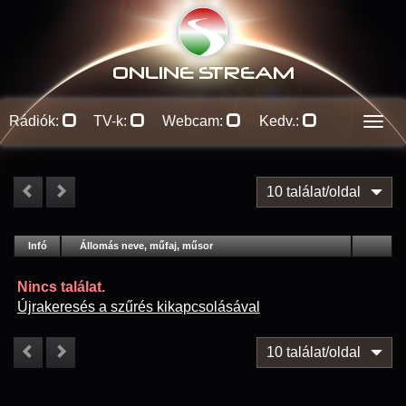
ONLINE S
TREAM
Rádiók:
TV-k:
Webcam:
Kedv.:
Men
10 találat/oldal
#
Infó
Lejátszás
Állomás neve, műfaj, műsor
Jellemzők
Kapcs.
Nincs találat.
Újrakeresés a szűrés kikapcsolásával
10 találat/oldal