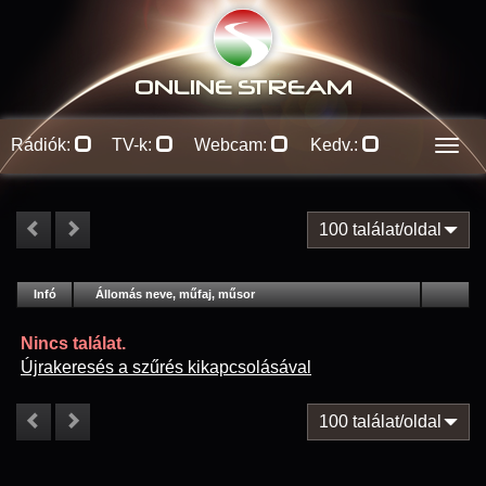
ONLINE S
TREAM
Rádiók:
TV-k:
Webcam:
Kedv.:
Men
100 találat/oldal
#
Infó
Lejátszás
Állomás neve, műfaj, műsor
Jellemzők
Kapcs.
Nincs találat.
Újrakeresés a szűrés kikapcsolásával
100 találat/oldal