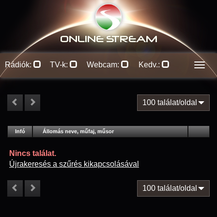
ONLINE S
TREAM
Rádiók:
TV-k:
Webcam:
Kedv.:
Men
100 találat/oldal
#
Infó
Lejátszás
Állomás neve, műfaj, műsor
Jellemzők
Kapcs.
Nincs találat.
Újrakeresés a szűrés kikapcsolásával
100 találat/oldal