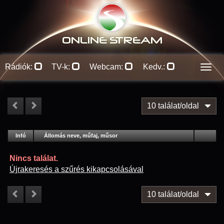
ONLINE S
TREAM
Rádiók:
TV-k:
Webcam:
Kedv.:
Men
10 találat/oldal
#
Infó
Lejátszás
Állomás neve, műfaj, műsor
Jellemzők
Kapcs.
Nincs találat.
Újrakeresés a szűrés kikapcsolásával
10 találat/oldal