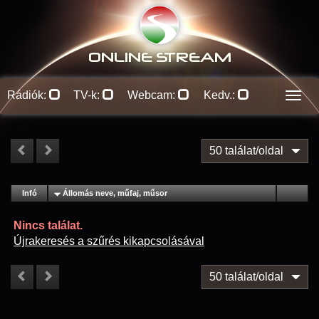
ONLINE S
TREAM
Rádiók:
TV-k:
Webcam:
Kedv.:
Men
50 találat/oldal
#
Infó
Lejátszás
Állomás neve, műfaj, műsor
Jellemzők
Kapcs.
Nincs találat.
Újrakeresés a szűrés kikapcsolásával
50 találat/oldal