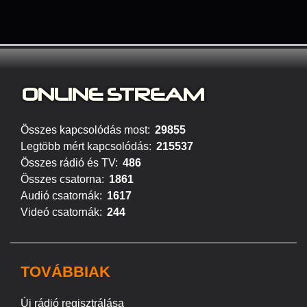
ONLINE S
TREAM
Összes kapcsolódás most:
29855
Legtöbb mért kapcsolódás:
215537
Összes rádió és TV:
486
Összes csatorna:
1861
Audió csatornák:
1617
Videó csatornák:
244
TOVÁBBIAK
Új rádió regisztrálása