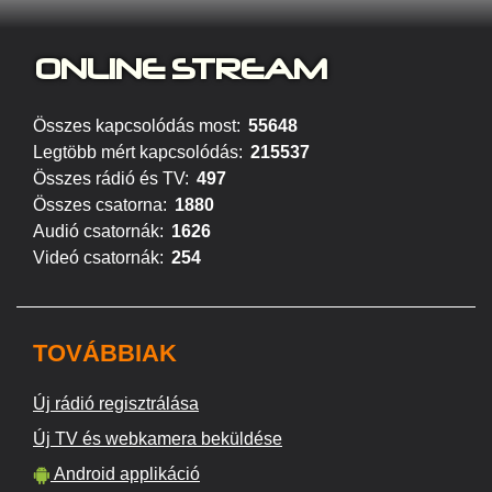
ONLINE S
TREAM
Összes kapcsolódás most:
55648
Legtöbb mért kapcsolódás:
215537
Összes rádió és TV:
497
Összes csatorna:
1880
Audió csatornák:
1626
Videó csatornák:
254
TOVÁBBIAK
Új rádió regisztrálása
Új TV és webkamera beküldése
Android applikáció