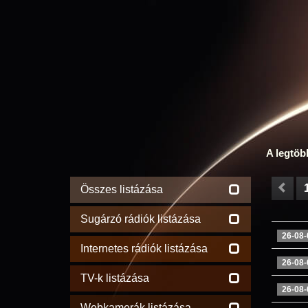
A legtöb
Összes listázása
Sugárzó rádiók listázása
26-08-
Internetes rádiók listázása
26-08-
TV-k listázása
26-08-
Webkamerák listázása