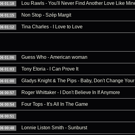
Lou Rawls - You'll Never Find Another Love Like Min
06 01:18
Non Stop - Szép Margit
06 01:15
Tina Charles - I Love to Love
06 01:12
Guess Who - American woman
06 01:06
Tony Etoria - I Can Prove It
06 01:03
Gladys Knight & The Pips - Baby, Don't Change Your
06 01:00
Roger Whittaker - I Don't Believe In If Anymore
06 00:57
Four Tops - It's All In The Game
06 00:54
06 00:51
Lonnie Liston Smith - Sunburst
06 00:48