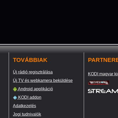
TOVÁBBIAK
PARTNER
Új rádió regisztrálása
KODI magyar ki
Új TV és webkamera beküldése
Android applikáció
KODI addon
Adatkezelés
Jogi tudnivalók