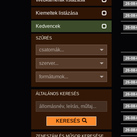
26-08-
Kiemeltek listázása
26-08-
Kedvencek
26-08-
SZŰRÉS
csatornák...
26-08-
szerver...
26-08-
formátumok...
26-08-
ÁLTALÁNOS KERESÉS
26-08-
26-08-
26-08-
KERESÉS
26-08-
ZENESZÁM ÉS MŰSOR KERESÉSE