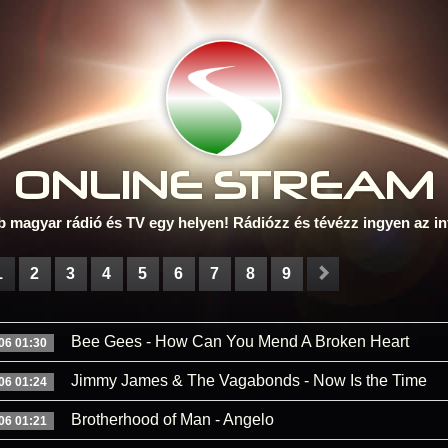
ONLINE S
TREAM
b magyar rádió és TV egy helyen! Rádiózz és tévézz ingyen az in
1
2
3
4
5
6
7
8
9
Bee Gees - How Can You Mend A Broken Heart
06 01:30
Jimmy James & The Vagabonds - Now Is the Time
06 01:24
Brotherhood of Man - Angelo
06 01:21