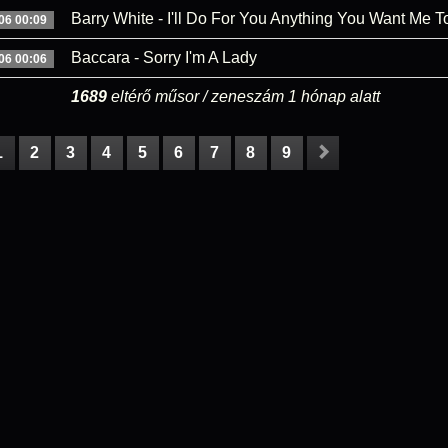
Barry White - I'll Do For You Anything You Want Me T
06 00:09
Baccara - Sorry I'm A Lady
06 00:06
1689
eltérő műsor / zeneszám 1 hónap alatt
1
2
3
4
5
6
7
8
9