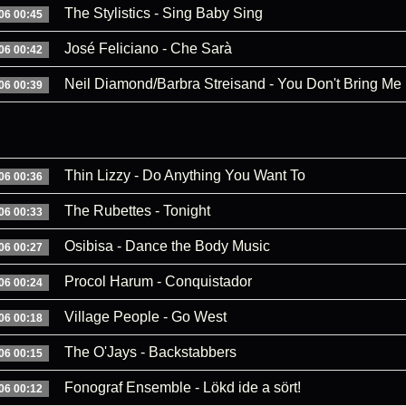
The Stylistics - Sing Baby Sing
06 00:45
José Feliciano - Che Sarà
06 00:42
Neil Diamond/Barbra Streisand - You Don't Bring Me
06 00:39
Thin Lizzy - Do Anything You Want To
06 00:36
The Rubettes - Tonight
06 00:33
Osibisa - Dance the Body Music
06 00:27
Procol Harum - Conquistador
06 00:24
Village People - Go West
06 00:18
The O'Jays - Backstabbers
06 00:15
Fonograf Ensemble - Lökd ide a sört!
06 00:12