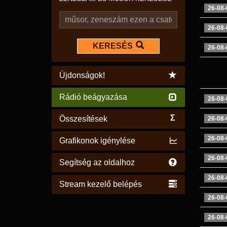
26-08-
26-08-
KERESÉS
26-08-
Újdonságok!
Rádió beágyazása
26-08-
Σ
Összesítések
26-08-
26-08-
Grafikonok igénylése
26-08-
Segítség az oldalhoz
26-08-
Stream kezelő belépés
26-08-
26-08-