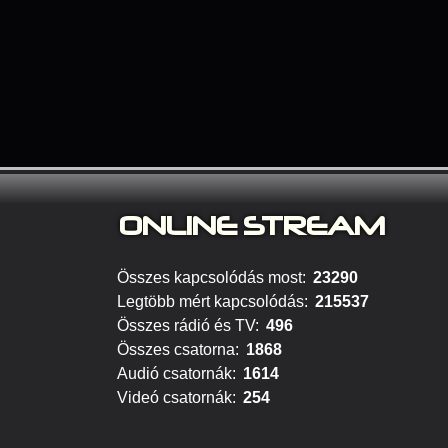
ONLINE S
TREAM
Összes kapcsolódás most:
23290
Legtöbb mért kapcsolódás:
215537
Összes rádió és TV:
496
Összes csatorna:
1868
Audió csatornák:
1614
Videó csatornák:
254