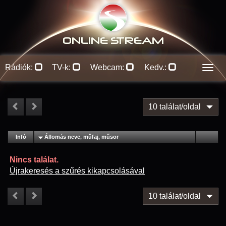
ONLINE S
TREAM
Rádiók:
TV-k:
Webcam:
Kedv.:
Men
10 találat/oldal
#
Infó
Lejátszás
Állomás neve, műfaj, műsor
Jellemzők
Kapcs.
Nincs találat.
Újrakeresés a szűrés kikapcsolásával
10 találat/oldal