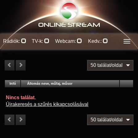
ONLINE S
TREAM
Rádiók:
TV-k:
Webcam:
Kedv.:
Men
50 találat/oldal
#
Infó
Lejátszás
Állomás neve, műfaj, műsor
Jellemzők
Kapcs.
Nincs találat.
Újrakeresés a szűrés kikapcsolásával
50 találat/oldal