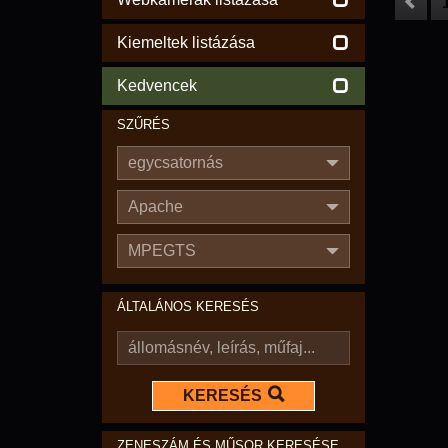
Kiemeltek listázása
Kedvencek
SZŰRÉS
egycsatornás
Apache
MPEGTS
ÁLTALÁNOS KERESÉS
KERESÉS
ZENESZÁM ÉS MŰSOR KERESÉSE