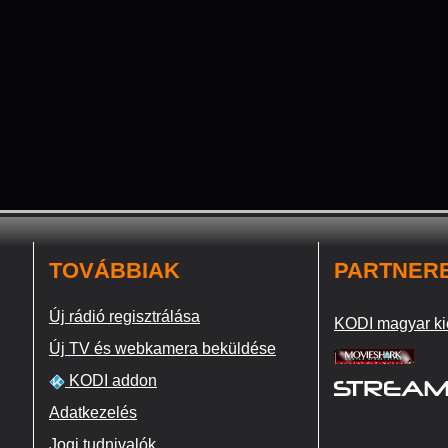
TOVÁBBIAK
PARTNER
Új rádió regisztrálása
KODI magyar ki
Új TV és webkamera beküldése
KODI addon
Adatkezelés
Jogi tudnivalók