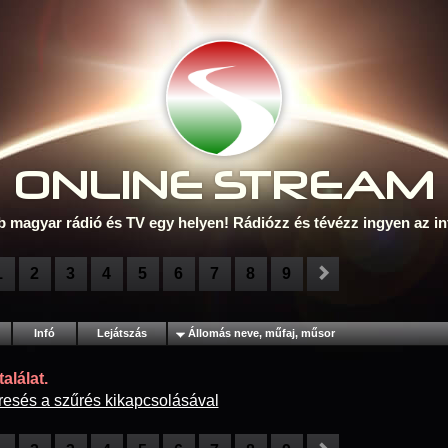
ONLINE S
TREAM
b magyar rádió és TV egy helyen! Rádiózz és tévézz ingyen az in
1
2
3
4
5
6
7
8
9
Infó
Lejátszás
Állomás neve, műfaj, műsor
alálat.
resés a szűrés kikapcsolásával