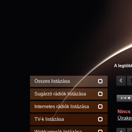
A legtöb
Összes listázása
Sugárzó rádiók listázása
#
Internetes rádiók listázása
Nincs t
Újrake
TV-k listázása
Webkamerák listázása