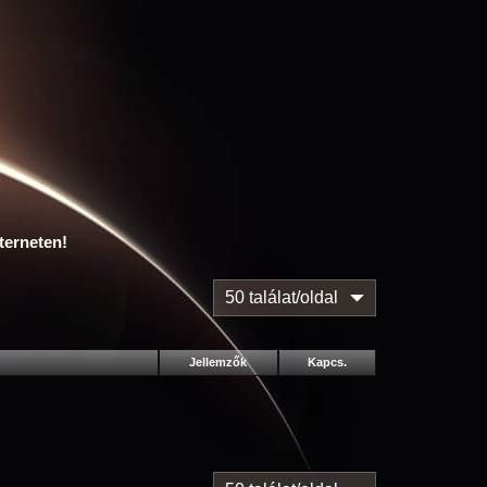
terneten!
50 találat/oldal
Jellemzők
Kapcs.