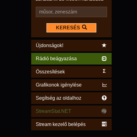
KERESÉS
Újdonságok!
Rádió beágyazása
Σ
Összesítések
Grafikonok igénylése
Segítség az oldalhoz
StreamStat.NET
Stream kezelő belépés