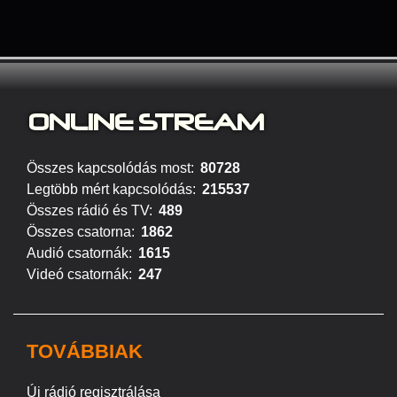
ONLINE S
TREAM
Összes kapcsolódás most:
80728
Legtöbb mért kapcsolódás:
215537
Összes rádió és TV:
489
Összes csatorna:
1862
Audió csatornák:
1615
Videó csatornák:
247
TOVÁBBIAK
Új rádió regisztrálása