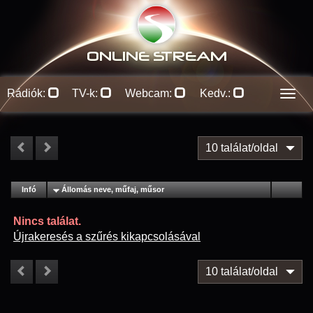
ONLINE S
TREAM
Rádiók:
TV-k:
Webcam:
Kedv.:
Men
10 találat/oldal
#
Infó
Lejátszás
Állomás neve, műfaj, műsor
Jellemzők
Kapcs.
Nincs találat.
Újrakeresés a szűrés kikapcsolásával
10 találat/oldal