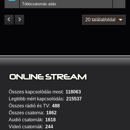
20 találat/oldal
ONLINE S
TREAM
Összes kapcsolódás most:
118063
Legtöbb mért kapcsolódás:
215537
Összes rádió és TV:
488
Összes csatorna:
1862
Audió csatornák:
1618
Videó csatornák:
244