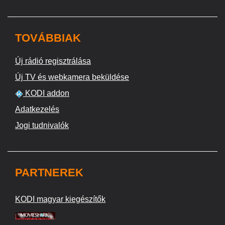
TOVÁBBIAK
Új rádió regisztrálása
Új TV és webkamera beküldése
KODI addon
Adatkezelés
Jogi tudnivalók
PARTNEREK
KODI magyar kiegészítők