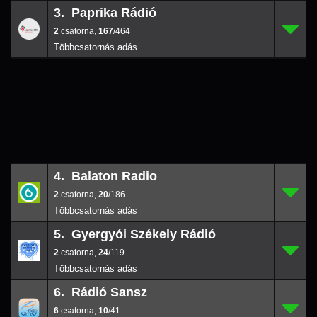
3. Paprika Rádió
2
3.
167/
464
2
,
167
/464
4. Balaton Radio
2
4.
20/
186
2
,
20
/186
5. Gyergyói Székely Rádió
2
5.
24/
119
2
,
24
/119
6. Rádió Sansz
6
6.
10/
41
6
,
10
/41