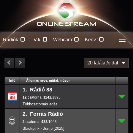
ONLINE S
TREAM
Rádiók:
TV-k:
Webcam:
Kedv.:
Men
20 találat/oldal
#
Infó
Lejátszás
Állomás neve, műfaj, műsor
Jellemzők
Kapcs.
1. Rádió 88
12
1.
1142/
1895
12
,
1142
/1895
2. Forrás Rádió
2
2.
423/
1043
2
,
423
/1043
Blackpink - Jump [2025]