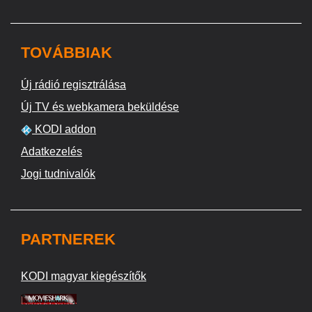
TOVÁBBIAK
Új rádió regisztrálása
Új TV és webkamera beküldése
KODI addon
Adatkezelés
Jogi tudnivalók
PARTNEREK
KODI magyar kiegészítők