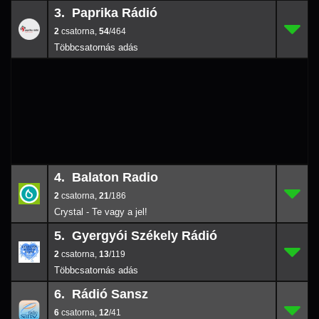
3. Paprika Rádió
2
3.
54
/464
2
,
54
/464
4. Balaton Radio
2
4.
21
/186
2
,
21
/186
Crystal - Te vagy a jel!
5. Gyergyói Székely Rádió
2
5.
13
/119
2
,
13
/119
6. Rádió Sansz
6
6.
12
/41
6
,
12
/41