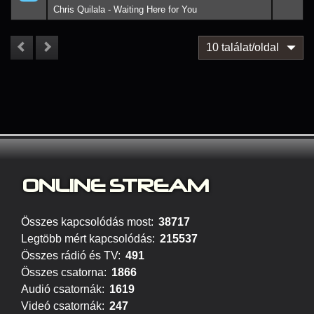
Chris Quilala - Waiting Here for You
10 találat/oldal
ONLINE S
TREAM
Összes kapcsolódás most:
38717
Legtöbb mért kapcsolódás:
215537
Összes rádió és TV:
491
Összes csatorna:
1866
Audió csatornák:
1619
Videó csatornák:
247