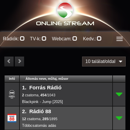
ONLINE S
TREAM
Rádiók:
TV-k:
Webcam:
Kedv.:
Men
10 találat/oldal
#
Infó
Lejátszás
Állomás neve, műfaj, műsor
Jellemzők
Kapcs.
1. Forrás Rádió
2
1.
454
/1043
2
,
454
/1043
Blackpink - Jump [2025]
2. Rádió 88
12
2.
285
/1895
12
,
285
/1895