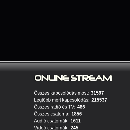
ONLINE S
TREAM
Összes kapcsolódás most:
31597
Legtöbb mért kapcsolódás:
215537
Összes rádió és TV:
486
Összes csatorna:
1856
Audió csatornák:
1611
Videó csatornák:
245