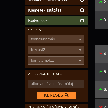
2.
Kiemeltek listázása
3.
Kedvencek
SZŰRÉS
többcsatornás
Icecast2
4.
formátumok...
5.
ÁLTALÁNOS KERESÉS
6.
KERESÉS
7.
ZENESZÁM ÉS MŰSOR KERESÉSE