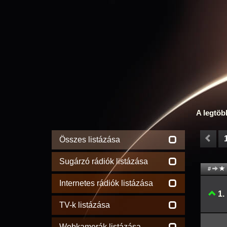
A legtöb
Összes listázása
Sugárzó rádiók listázása
#
Internetes rádiók listázása
1.
TV-k listázása
Webkamerák listázása