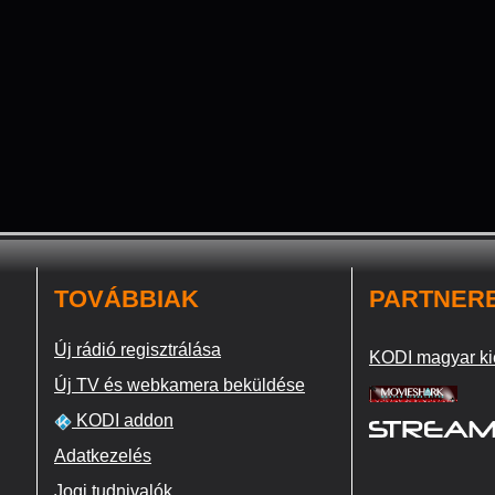
TOVÁBBIAK
PARTNER
Új rádió regisztrálása
KODI magyar ki
Új TV és webkamera beküldése
KODI addon
Adatkezelés
Jogi tudnivalók