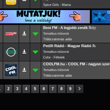
Spice Girls - Mama
Best FM - A legjobb zenék
Petőfi Rádió - Magyar Rádió
Color - Féltelek
COOLFM.hu - COOL FM - nagyon szer
1
2
3
4
5
6
7
8
9