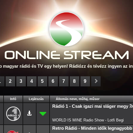
ONLINE S
TREAM
b magyar rádió és TV egy helyen! Rádiózz és tévézz ingyen az in
1
2
3
4
5
6
7
8
9
Infó
Lejátszás
Állomás neve, műfaj, műsor
Rádió 1 - Csak igazi mai sláger megy
WORLD IS MINE Radio Show - Lotfi Begi
Retro Rádió - Minden idők legnagyobb 