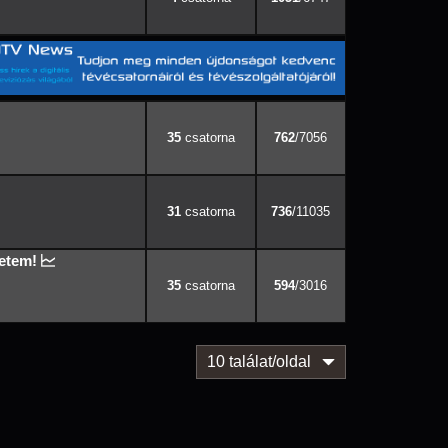
35
762
/7056
31
736
/11035
etem!
35
594
/3016
10 találat/oldal