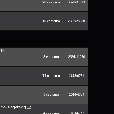
20
3520
/31593
10
2862
/28688
!
8
2391
/11236
74
1672
/9751
5
1514
/4354
 mai slágerekig
4
1051
/6747