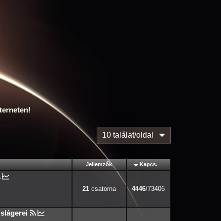
terneten!
10 találat/oldal
Jellemzők
Kapcs.
21
4446
/73406
slágerei