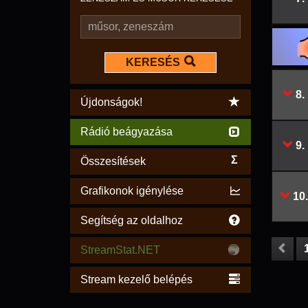
KERESÉS
8.
Újdonságok!
Rádió beágyazása
9.
Σ
Összesítések
Grafikonok igénylése
10.
Segítség az oldalhoz
StreamStat.NET
Stream kezelő belépés