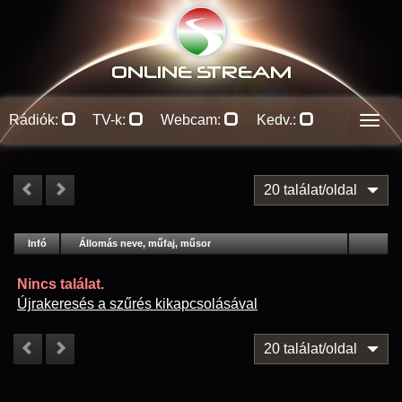
ONLINE S
TREAM
Rádiók:
TV-k:
Webcam:
Kedv.:
Men
20 találat/oldal
#
Infó
Lejátszás
Állomás neve, műfaj, műsor
Jellemzők
Kapcs.
Nincs találat.
Újrakeresés a szűrés kikapcsolásával
20 találat/oldal