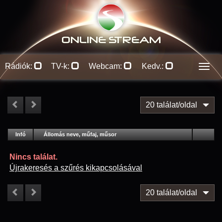
ONLINE S
TREAM
Rádiók:
TV-k:
Webcam:
Kedv.:
Men
20 találat/oldal
#
Infó
Lejátszás
Állomás neve, műfaj, műsor
Jellemzők
Kapcs.
Nincs találat.
Újrakeresés a szűrés kikapcsolásával
20 találat/oldal