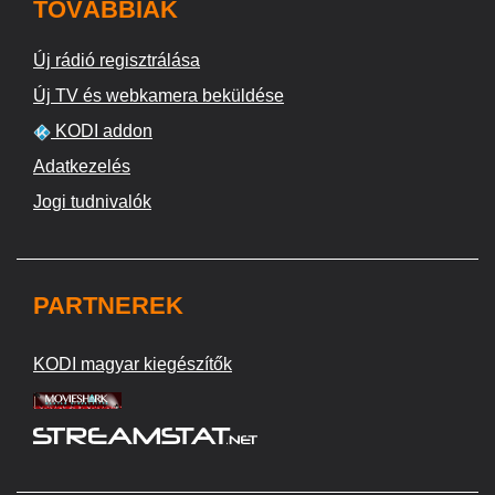
TOVÁBBIAK
Új rádió regisztrálása
Új TV és webkamera beküldése
KODI addon
Adatkezelés
Jogi tudnivalók
PARTNEREK
KODI magyar kiegészítők