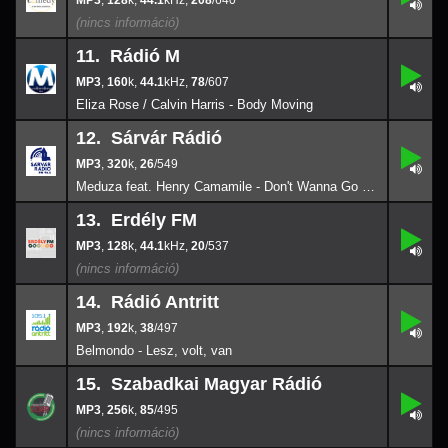
,
128
k,
44.1
,
208
/640
44.1
11. Rádió M
,
11.
160
78/
607
k
,
160
k,
44.1
,
78
/607
44.1
Eliza Rose / Calvin Harris - Body Moving
12. Sárvár Rádió
,
12.
26/
549
,
320
k
,
26
/549
320
k
Meduza feat. Henry Camamile - Don't Wanna Go Home [2026]
13. Erdély FM
,
13.
128
20/
537
k
,
128
k,
44.1
,
20
/537
44.1
14. Rádió Antritt
,
14.
38/
497
,
192
k
,
38
/497
192
k
Belmondo - Lesz, volt, van
15. Szabadkai Magyar Rádió
,
15.
85/
495
,
256
k
,
85
/495
256
k