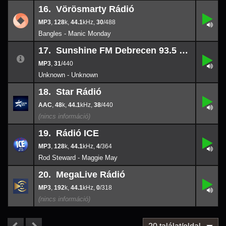
16. Vörösmarty Rádió
,
16.
128
30/
488
k
,
128
k,
44.1
,
30
/488
44.1
Bangles - Manic Monday
17. Sunshine FM Debrecen 93.5 MHz
17.
31/
440
,
31
/440
Unknown - Unknown
18. Star Rádió
,
18.
48
38/
k
440
,
48
k,
44.1
,
38
/440
44.1
19. Rádió ICE
,
19.
128
4/
364
k
,
128
k,
44.1
,
4
/364
44.1
Rod Steward - Maggie May
20. MegaLive Rádió
,
20.
192
0/
318
k
,
192
k,
44.1
,
0
/318
44.1