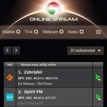
ONLINE S
TREAM
Rádiók:
TV-k:
Webcam:
Kedv.:
Men
20 találat/oldal
#
Infó
Lejátszás
Állomás neve, műfaj, műsor
Jellemzők
Kapcs.
1. Zebrádió
,
1.
192
902/
k
3348
,
192
k,
44.1
,
902
/3348
44.1
Ed Sheeran - Old Phone
2. Spirit FM
,
2.
192
67/
1357
k
,
192
k,
44.1
,
67
/1357
44.1