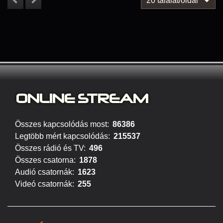
20 találat/oldal
ONLINE S
TREAM
Összes kapcsolódás most:
86386
Legtöbb mért kapcsolódás:
215537
Összes rádió és TV:
496
Összes csatorna:
1878
Audió csatornák:
1623
Videó csatornák:
255