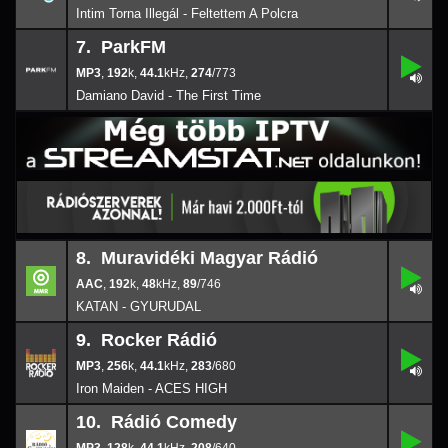
44.1
Intim Torna Illegál - Feltettem A Polcra
7. ParkFM
,
7.
192
274/
k
773
,
192
k,
44.1
,
274
/773
44.1
Damiano David - The First Time
8. Muravidéki Magyar Rádió
,
8.
192
89/
746
k
,
192
k,
48
,
89
/746
48
KATAN - GYURUDAL
9. Rocker Rádió
,
9.
256
283/
k
680
,
256
k,
44.1
,
283
/680
44.1
Iron Maiden - ACES HIGH
10. Rádió Comedy
,
10.
128
208/
k
640