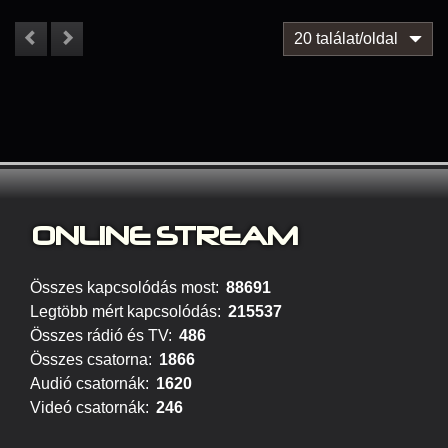
20 találat/oldal
ONLINE S
TREAM
Összes kapcsolódás most:
88691
Legtöbb mért kapcsolódás:
215537
Összes rádió és TV:
486
Összes csatorna:
1866
Audió csatornák:
1620
Videó csatornák:
246