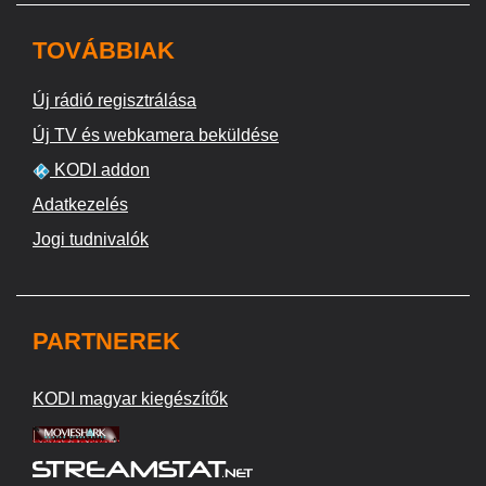
TOVÁBBIAK
Új rádió regisztrálása
Új TV és webkamera beküldése
KODI addon
Adatkezelés
Jogi tudnivalók
PARTNEREK
KODI magyar kiegészítők