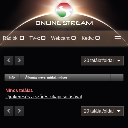
ONLINE S
TREAM
Rádiók:
TV-k:
Webcam:
Kedv.:
Men
20 találat/oldal
#
Infó
Lejátszás
Állomás neve, műfaj, műsor
Jellemzők
Kapcs.
Nincs találat.
Újrakeresés a szűrés kikapcsolásával
20 találat/oldal