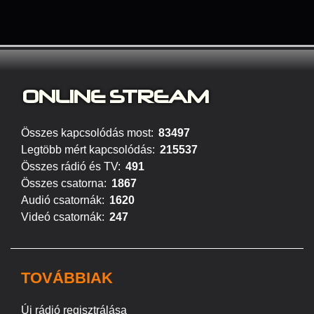
ONLINE S
TREAM
Összes kapcsolódás most:
83497
Legtöbb mért kapcsolódás:
215537
Összes rádió és TV:
491
Összes csatorna:
1867
Audió csatornák:
1620
Videó csatornák:
247
TOVÁBBIAK
Új rádió regisztrálása